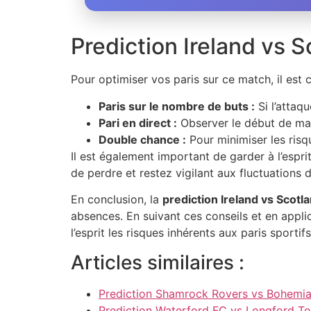
Prediction Ireland vs S
Pour optimiser vos paris sur ce match, il est
Paris sur le nombre de buts :
Si l’attaqu
Pari en direct :
Observer le début de matc
Double chance :
Pour minimiser les risqu
Il est également important de garder à l’espri
de perdre et restez vigilant aux fluctuations
En conclusion, la
prediction Ireland vs Scotl
absences. En suivant ces conseils et en appl
l’esprit les risques inhérents aux paris sportifs
Articles similaires :
Prediction Shamrock Rovers vs Bohemi
Prediction Waterford FC vs Longford T