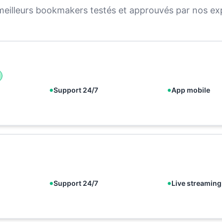
meilleurs bookmakers testés et approuvés par nos ex
Support 24/7
App mobile
Support 24/7
Live streaming