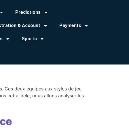
Predictions
stration & Account
Payments
es
Sports
ifs. Ces deux équipes aux styles de jeu
s cet article, nous allons analyser les
nce