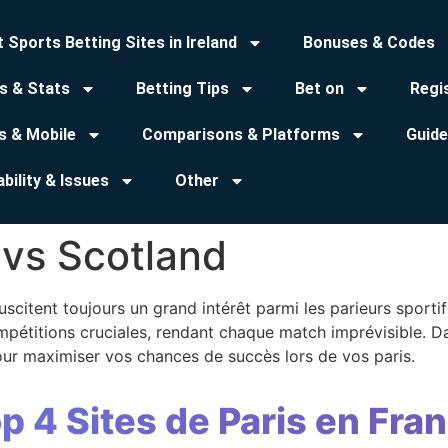
 Sports Betting Sites in Ireland
Bonuses & Codes
s & Stats
Betting Tips
Bet on
Regi
s & Mobile
Comparisons & Platforms
Guid
ability & Issues
Other
 vs Scotland
suscitent toujours un grand intérêt parmi les parieurs sport
pétitions cruciales, rendant chaque match imprévisible. Dan
ur maximiser vos chances de succès lors de vos paris.
p 4 Sites de Paris en Fra