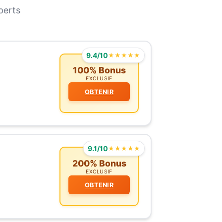
perts
9.4/10
★★★★★
100% Bonus
EXCLUSIF
OBTENIR
9.1/10
★★★★★
200% Bonus
EXCLUSIF
OBTENIR