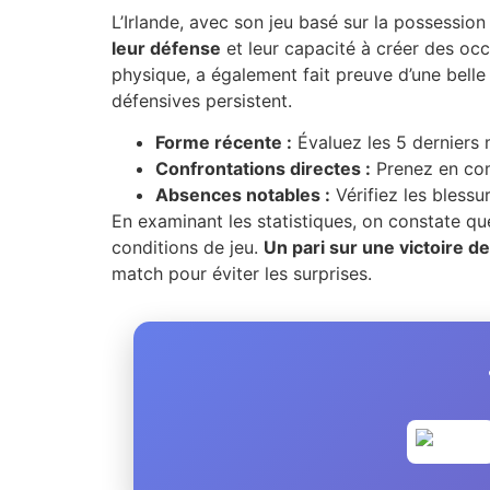
L’Irlande, avec son jeu basé sur la possessio
leur défense
et leur capacité à créer des occ
physique, a également fait preuve d’une belle 
défensives persistent.
Forme récente :
Évaluez les 5 derniers
Confrontations directes :
Prenez en com
Absences notables :
Vérifiez les blessu
En examinant les statistiques, on constate qu
conditions de jeu.
Un pari sur une victoire de
match pour éviter les surprises.