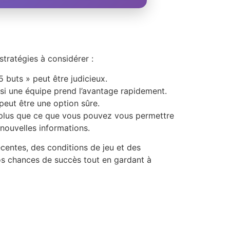
stratégies à considérer :
5 buts » peut être judicieux.
 si une équipe prend l’avantage rapidement.
peut être une option sûre.
 plus que ce que vous pouvez vous permettre
nouvelles informations.
entes, des conditions de jeu et des
vos chances de succès tout en gardant à