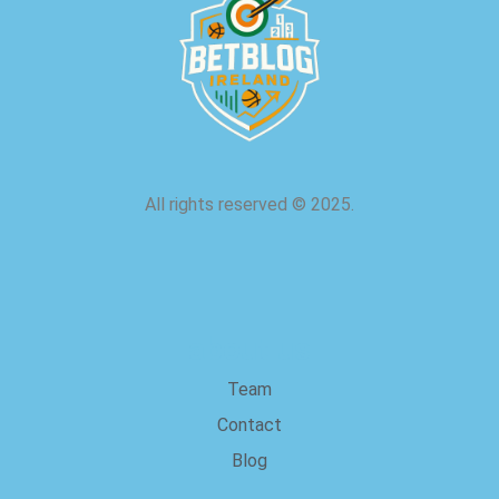
All rights reserved
©
2025.
about us
Team
Contact
Blog