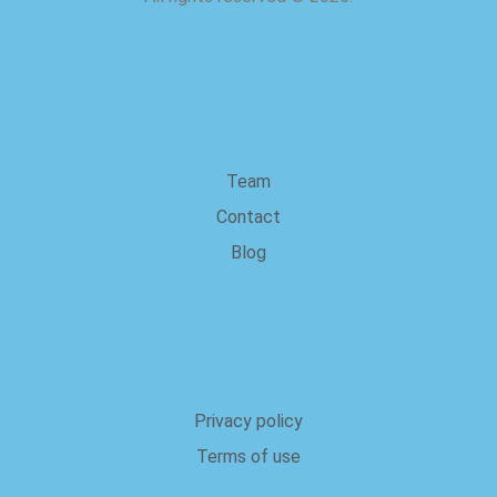
about us
Team
Contact
Blog
Legal
Privacy policy
Terms of use