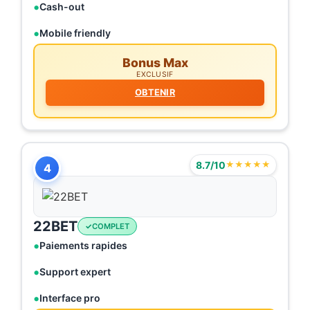
Cash-out
Mobile friendly
Bonus Max
EXCLUSIF
OBTENIR
8.7/10
★★★★★
4
22BET
COMPLET
Paiements rapides
Support expert
Interface pro