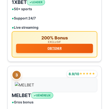
1XBET
LEADER
50+ sports
Support 24/7
Live streaming
200% Bonus
EXCLUSIF
OBTENIR
8.9/10
★★★★★
3
MELBET
GÉNÉREUX
Gros bonus