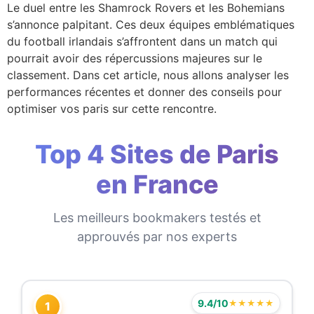
Le duel entre les Shamrock Rovers et les Bohemians
s’annonce palpitant. Ces deux équipes emblématiques
du football irlandais s’affrontent dans un match qui
pourrait avoir des répercussions majeures sur le
classement. Dans cet article, nous allons analyser les
performances récentes et donner des conseils pour
optimiser vos paris sur cette rencontre.
Top 4 Sites de Paris
en France
Les meilleurs bookmakers testés et
approuvés par nos experts
9.4/10
★★★★★
1