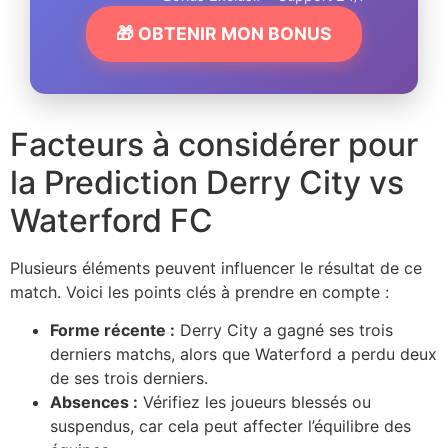
🎁 OBTENIR MON BONUS
Facteurs à considérer pour
la Prediction Derry City vs
Waterford FC
Plusieurs éléments peuvent influencer le résultat de ce
match. Voici les points clés à prendre en compte :
Forme récente :
Derry City a gagné ses trois
derniers matchs, alors que Waterford a perdu deux
de ses trois derniers.
Absences :
Vérifiez les joueurs blessés ou
suspendus, car cela peut affecter l’équilibre des