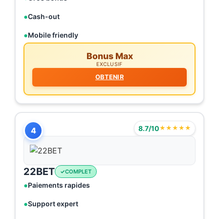
Cash-out
Mobile friendly
Bonus Max
EXCLUSIF
OBTENIR
8.7/10
★★★★★
4
22BET
COMPLET
Paiements rapides
Support expert