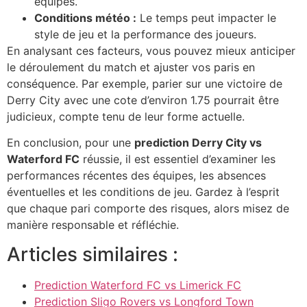
équipes.
Conditions météo :
Le temps peut impacter le
style de jeu et la performance des joueurs.
En analysant ces facteurs, vous pouvez mieux anticiper
le déroulement du match et ajuster vos paris en
conséquence. Par exemple, parier sur une victoire de
Derry City avec une cote d’environ 1.75 pourrait être
judicieux, compte tenu de leur forme actuelle.
En conclusion, pour une
prediction Derry City vs
Waterford FC
réussie, il est essentiel d’examiner les
performances récentes des équipes, les absences
éventuelles et les conditions de jeu. Gardez à l’esprit
que chaque pari comporte des risques, alors misez de
manière responsable et réfléchie.
Articles similaires :
Prediction Waterford FC vs Limerick FC
Prediction Sligo Rovers vs Longford Town