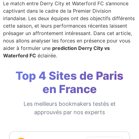
Le match entre Derry City et Waterford FC s’annonce
captivant dans le cadre de la Premier Division
irlandaise. Les deux équipes ont des objectifs différents
cette saison, et leurs performances récentes laissent
présager un affrontement intéressant. Dans cet article,
nous allons analyser les forces en présence pour vous
aider à formuler une
prediction Derry City vs
Waterford FC
éclairée.
Top 4 Sites de Paris
en France
Les meilleurs bookmakers testés et
approuvés par nos experts