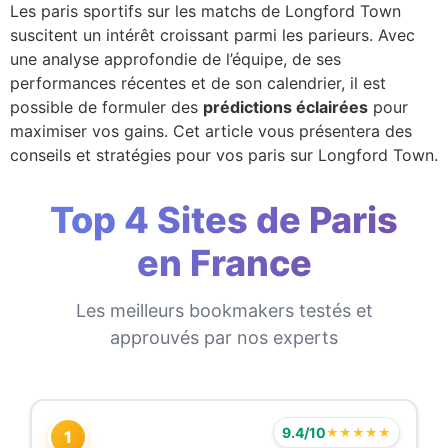
Les paris sportifs sur les matchs de Longford Town
suscitent un intérêt croissant parmi les parieurs. Avec
une analyse approfondie de l’équipe, de ses
performances récentes et de son calendrier, il est
possible de formuler des
prédictions éclairées
pour
maximiser vos gains. Cet article vous présentera des
conseils et stratégies pour vos paris sur Longford Town.
Top 4 Sites de Paris
en France
Les meilleurs bookmakers testés et
approuvés par nos experts
9.4/10
★★★★★
1