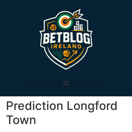
Prediction Longford
Town