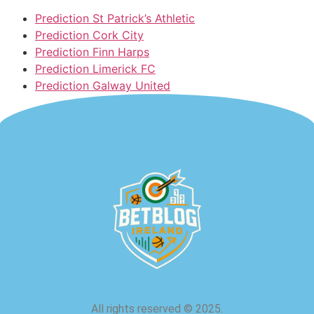
Prediction St Patrick’s Athletic
Prediction Cork City
Prediction Finn Harps
Prediction Limerick FC
Prediction Galway United
All rights reserved
©
2025.