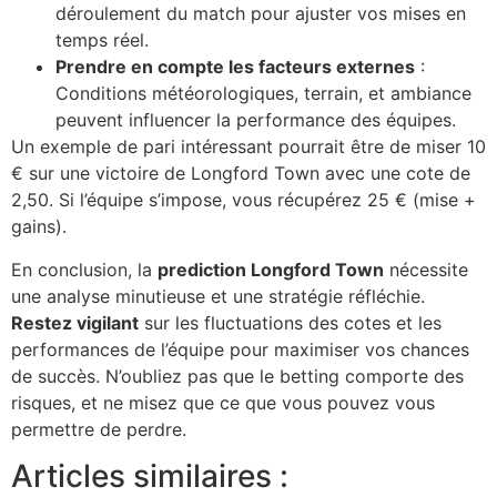
déroulement du match pour ajuster vos mises en
temps réel.
Prendre en compte les facteurs externes
:
Conditions météorologiques, terrain, et ambiance
peuvent influencer la performance des équipes.
Un exemple de pari intéressant pourrait être de miser 10
€ sur une victoire de Longford Town avec une cote de
2,50. Si l’équipe s’impose, vous récupérez 25 € (mise +
gains).
En conclusion, la
prediction Longford Town
nécessite
une analyse minutieuse et une stratégie réfléchie.
Restez vigilant
sur les fluctuations des cotes et les
performances de l’équipe pour maximiser vos chances
de succès. N’oubliez pas que le betting comporte des
risques, et ne misez que ce que vous pouvez vous
permettre de perdre.
Articles similaires :