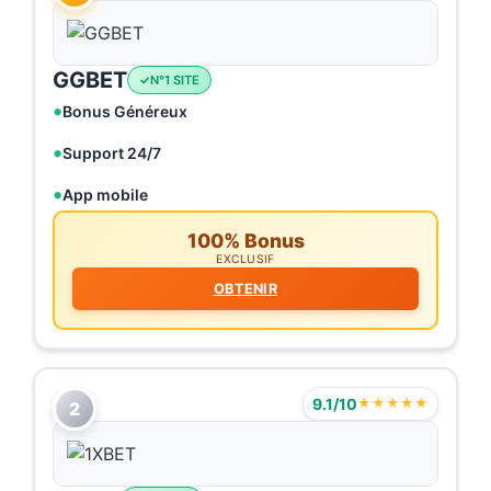
GGBET
N°1 SITE
Bonus Généreux
Support 24/7
App mobile
100% Bonus
EXCLUSIF
OBTENIR
9.1/10
★★★★★
2