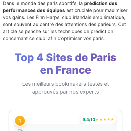
Dans le monde des paris sportifs, la
prédiction des
performances des équipes
est cruciale pour maximiser
vos gains. Les Finn Harps, club irlandais emblématique,
sont souvent au centre des attentions des parieurs. Cet
article se penche sur les techniques de prédiction
concernant ce club, afin d’optimiser vos paris.
Top 4 Sites de Paris
en France
Les meilleurs bookmakers testés et
approuvés par nos experts
9.4/10
★★★★★
1