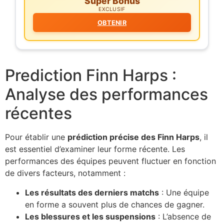
Super Bonus
EXCLUSIF
OBTENIR
Prediction Finn Harps :
Analyse des performances
récentes
Pour établir une
prédiction précise des Finn Harps
, il
est essentiel d’examiner leur forme récente. Les
performances des équipes peuvent fluctuer en fonction
de divers facteurs, notamment :
Les résultats des derniers matchs
: Une équipe
en forme a souvent plus de chances de gagner.
Les blessures et les suspensions
: L’absence de