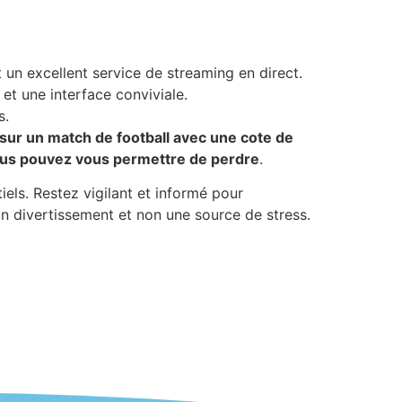
un excellent service de streaming en direct.
et une interface conviviale.
s.
 sur un match de football avec une cote de
vous pouvez vous permettre de perdre
.
els. Restez vigilant et informé pour
un divertissement et non une source de stress.