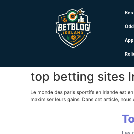
Best
Odd
App
Reli
top betting sites 
Le monde des paris sportifs en Irlande est en
maximiser leurs gains. Dans cet article, nous
To
Les 