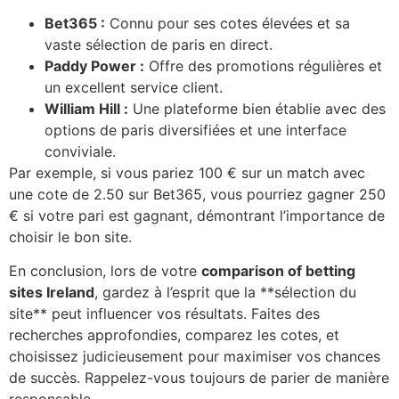
Bet365 :
Connu pour ses cotes élevées et sa
vaste sélection de paris en direct.
Paddy Power :
Offre des promotions régulières et
un excellent service client.
William Hill :
Une plateforme bien établie avec des
options de paris diversifiées et une interface
conviviale.
Par exemple, si vous pariez 100 € sur un match avec
une cote de 2.50 sur Bet365, vous pourriez gagner 250
€ si votre pari est gagnant, démontrant l’importance de
choisir le bon site.
En conclusion, lors de votre
comparison of betting
sites Ireland
, gardez à l’esprit que la **sélection du
site** peut influencer vos résultats. Faites des
recherches approfondies, comparez les cotes, et
choisissez judicieusement pour maximiser vos chances
de succès. Rappelez-vous toujours de parier de manière