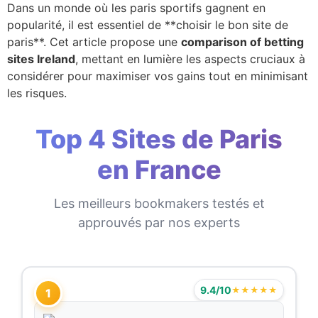
Dans un monde où les paris sportifs gagnent en
popularité, il est essentiel de **choisir le bon site de
paris**. Cet article propose une
comparison of betting
sites Ireland
, mettant en lumière les aspects cruciaux à
considérer pour maximiser vos gains tout en minimisant
les risques.
Top 4 Sites de Paris
en France
Les meilleurs bookmakers testés et
approuvés par nos experts
9.4/10
★★★★★
1