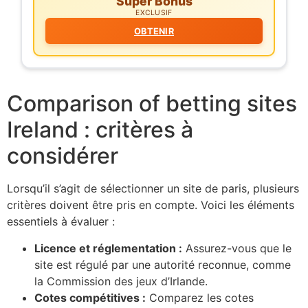
Super Bonus
EXCLUSIF
OBTENIR
Comparison of betting sites
Ireland : critères à
considérer
Lorsqu’il s’agit de sélectionner un site de paris, plusieurs
critères doivent être pris en compte. Voici les éléments
essentiels à évaluer :
Licence et réglementation :
Assurez-vous que le
site est régulé par une autorité reconnue, comme
la Commission des jeux d’Irlande.
Cotes compétitives :
Comparez les cotes