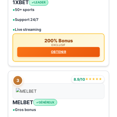
1XBET
LEADER
50+ sports
Support 24/7
Live streaming
200% Bonus
EXCLUSIF
OBTENIR
8.9/10
★★★★★
3
MELBET
GÉNÉREUX
Gros bonus