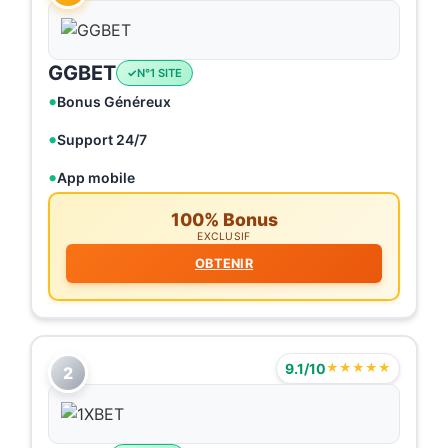
GGBET
N°1 SITE
Bonus Généreux
Support 24/7
App mobile
100% Bonus
EXCLUSIF
OBTENIR
9.1/10
★★★★★
2