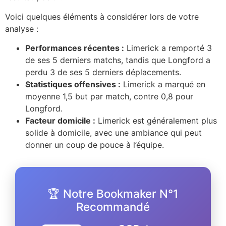
Voici quelques éléments à considérer lors de votre
analyse :
Performances récentes :
Limerick a remporté 3
de ses 5 derniers matchs, tandis que Longford a
perdu 3 de ses 5 derniers déplacements.
Statistiques offensives :
Limerick a marqué en
moyenne 1,5 but par match, contre 0,8 pour
Longford.
Facteur domicile :
Limerick est généralement plus
solide à domicile, avec une ambiance qui peut
donner un coup de pouce à l’équipe.
🏆 Notre Bookmaker N°1
Recommandé