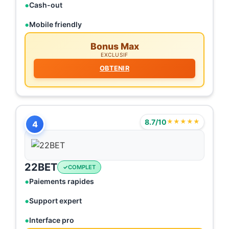
Cash-out
Mobile friendly
Bonus Max
EXCLUSIF
OBTENIR
8.7/10
★★★★★
4
22BET
COMPLET
Paiements rapides
Support expert
Interface pro