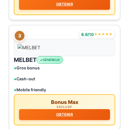
OBTENIR
8.9/10
★★★★★
3
MELBET
GÉNÉREUX
Gros bonus
Cash-out
Mobile friendly
Bonus Max
EXCLUSIF
OBTENIR