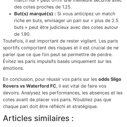
match nul » peut offrir une meilleure sécurité avec
des cotes proches de 1.25.
But(s) marqué(s) :
Si vous anticipez un match
riche en buts, envisager un pari sur « plus de 2.5
buts » peut être judicieux avec des cotes autour
de 1.90.
Toutefois, il est important de rester vigilant. Les paris
sportifs comportent des risques et il est crucial de ne
parier que ce que l’on peut se permettre de perdre.
Évitez les paris impulsifs basés uniquement sur les
émotions.
En conclusion, pour réussir vos paris sur les
odds Sligo
Rovers vs Waterford FC
, il est vital de faire vos
devoirs. Analysez les performances, les absences et les
cotes avant de placer vos paris. N’oubliez pas que
chaque pari doit être réfléchi et stratégique.
Articles similaires :