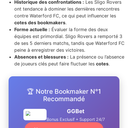
Historique des confrontations :
Les Sligo Rovers
ont tendance à dominer les dernières rencontres
contre Waterford FC, ce qui peut influencer les
cotes des bookmakers
.
Forme actuelle :
Évaluer la forme des deux
équipes est primordial. Sligo Rovers a remporté 3
de ses 5 derniers matchs, tandis que Waterford FC
peine à enregistrer des victoires.
Absences et blessures :
La présence ou l’absence
de joueurs clés peut faire fluctuer les
cotes
.
🏆 Notre Bookmaker N°1
Recommandé
GGBet
Bonus Exclusif + Support 24/7