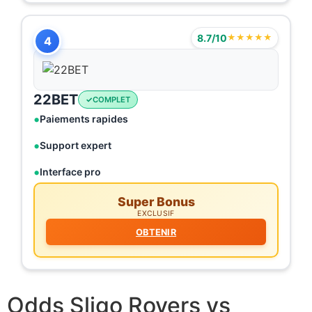
8.7/10
★★★★★
4
22BET
COMPLET
Paiements rapides
Support expert
Interface pro
Super Bonus
EXCLUSIF
OBTENIR
Odds Sligo Rovers vs