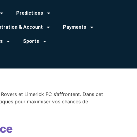
Predictions
stration & Account
Payments
es
Sports
 Rovers et Limerick FC s’affrontent. Dans cet
atiques pour maximiser vos chances de
nce