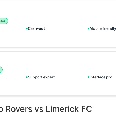
EUX
Cash-out
Mobile friendl
Support expert
Interface pro
o Rovers vs Limerick FC