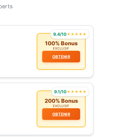
perts
9.4/10
★★★★★
100% Bonus
EXCLUSIF
OBTENIR
9.1/10
★★★★★
200% Bonus
EXCLUSIF
OBTENIR