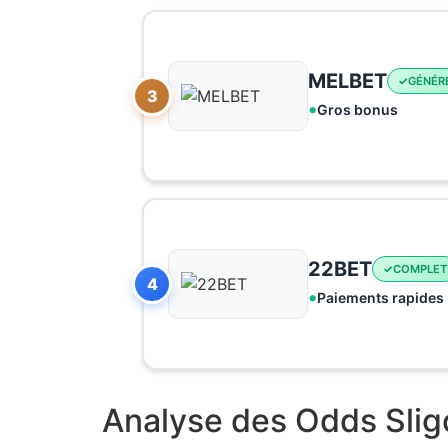
MELBET
GÉNÉR
3
Gros bonus
22BET
COMPLET
4
Paiements rapides
Analyse des Odds Slig