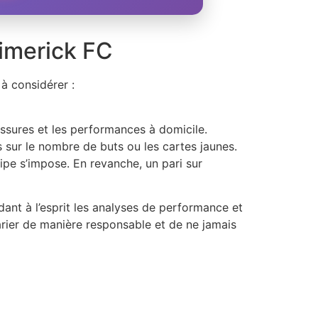
Limerick FC
à considérer :
ssures et les performances à domicile.
s sur le nombre de buts ou les cartes jaunes.
uipe s’impose. En revanche, un pari sur
dant à l’esprit les analyses de performance et
arier de manière responsable et de ne jamais