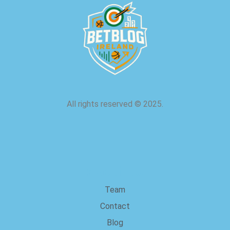
All rights reserved
©
2025.
about us
Team
Contact
Blog