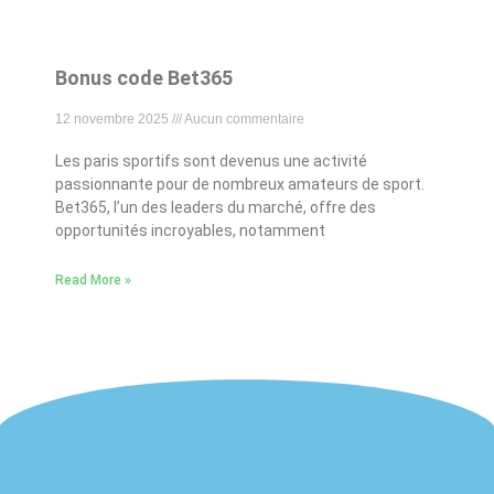
Bonus code Bet365
12 novembre 2025
Aucun commentaire
Les paris sportifs sont devenus une activité
passionnante pour de nombreux amateurs de sport.
Bet365, l’un des leaders du marché, offre des
opportunités incroyables, notamment
Read More »