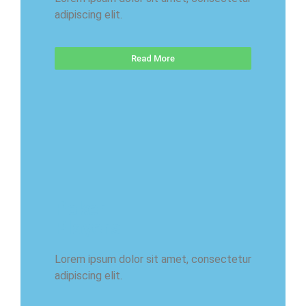
adipiscing elit.
Read More
Poker
Players
Lorem ipsum dolor sit amet, consectetur
adipiscing elit.