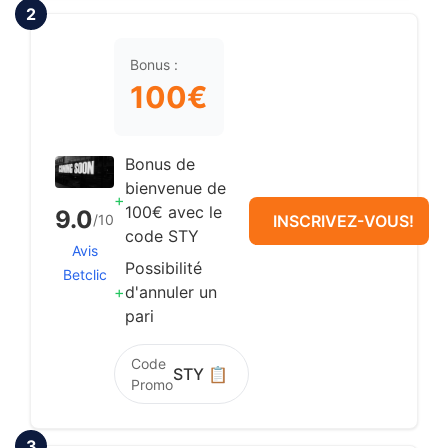
2
Bonus :
100€
Bonus de
bienvenue de
+
100€ avec le
9.0
INSCRIVEZ-VOUS!
/10
code STY
Avis
Possibilité
Betclic
+
d'annuler un
pari
Code
STY
📋
Promo
3