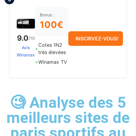
Bonus :
100€
9.0
INSCRIVEZ-VOUS!
/10
Cotes 1N2
Avis
+
très élevées
Winamax
+
Winamax TV
🧐 Analyse des 5
meilleurs sites de
paris sportifs au