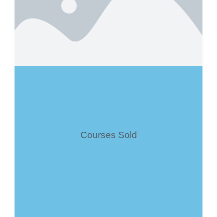
+
500
Courses Sold
+
750