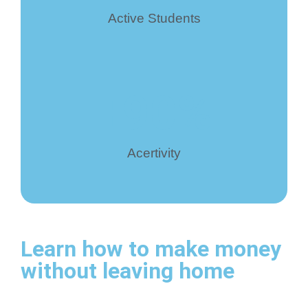
Active Students
+
90
%
Acertivity
Learn how to make money
without leaving home