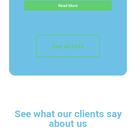
Read More
See all bets
See what our clients say
about us