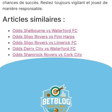
chances de succès. Restez toujours vigilant et jouez de
manière responsable.
Articles similaires :
Odds Shelbourne vs Waterford FC
Odds Sligo Rovers vs Finn Harps
Odds Sligo Rovers vs Limerick FC
Odds Derry City vs Waterford FC
Odds Shamrock Rovers vs Cork City