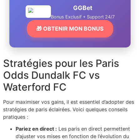
GGBet
Bonus Exclusif + Support 24/7
🎁 OBTENIR MON BONUS
Stratégies pour les Paris
Odds Dundalk FC vs
Waterford FC
Pour maximiser vos gains, il est essentiel d’adopter des
stratégies de paris éclairées. Voici quelques conseils
pratiques :
Pariez en direct :
Les paris en direct permettent
d’ajuster vos mises en fonction de l’évolution du