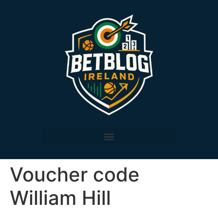
Voucher code
William Hill