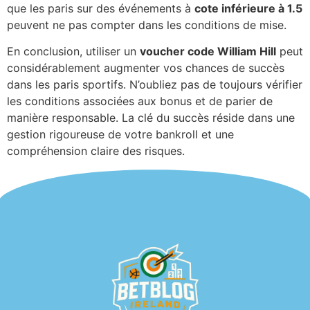
que les paris sur des événements à
cote inférieure à 1.5
peuvent ne pas compter dans les conditions de mise.
En conclusion, utiliser un
voucher code William Hill
peut
considérablement augmenter vos chances de succès
dans les paris sportifs. N’oubliez pas de toujours vérifier
les conditions associées aux bonus et de parier de
manière responsable. La clé du succès réside dans une
gestion rigoureuse de votre bankroll et une
compréhension claire des risques.