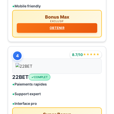
Mobile friendly
Bonus Max
EXCLUSIF
OBTENIR
8.7/10
★★★★★
4
22BET
COMPLET
Paiements rapides
Support expert
Interface pro