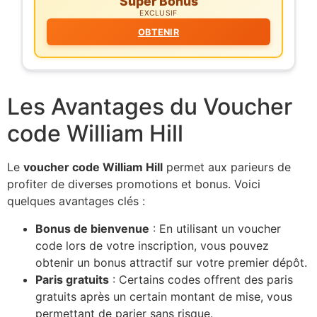
Super Bonus
EXCLUSIF
OBTENIR
Les Avantages du Voucher
code William Hill
Le
voucher code William Hill
permet aux parieurs de
profiter de diverses promotions et bonus. Voici
quelques avantages clés :
Bonus de bienvenue
: En utilisant un voucher
code lors de votre inscription, vous pouvez
obtenir un bonus attractif sur votre premier dépôt.
Paris gratuits
: Certains codes offrent des paris
gratuits après un certain montant de mise, vous
permettant de parier sans risque.