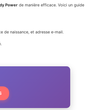
ddy Power
de manière efficace. Voici un guide
e de naissance, et adresse e-mail.
.
S