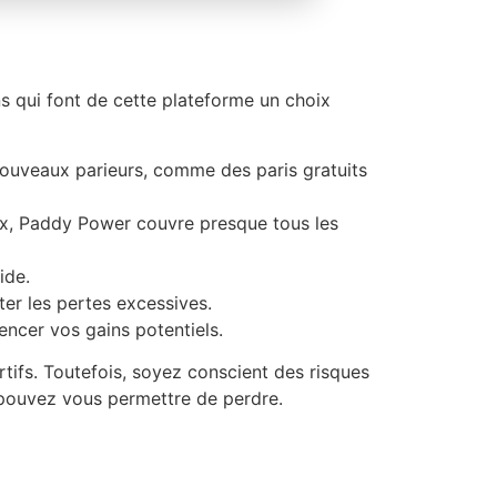
ns qui font de cette plateforme un choix
ouveaux parieurs, comme des paris gratuits
x, Paddy Power couvre presque tous les
ide.
iter les pertes excessives.
encer vos gains potentiels.
tifs. Toutefois, soyez conscient des risques
pouvez vous permettre de perdre.