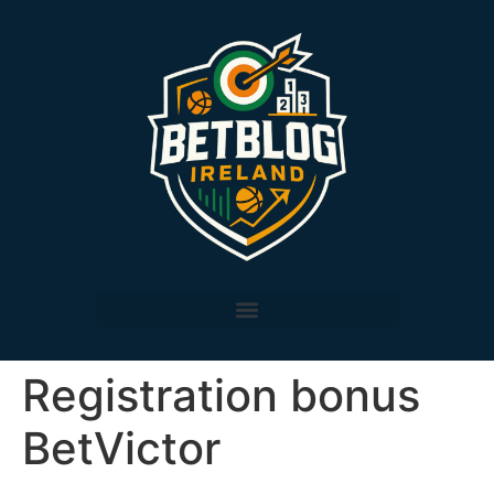
Registration bonus
BetVictor