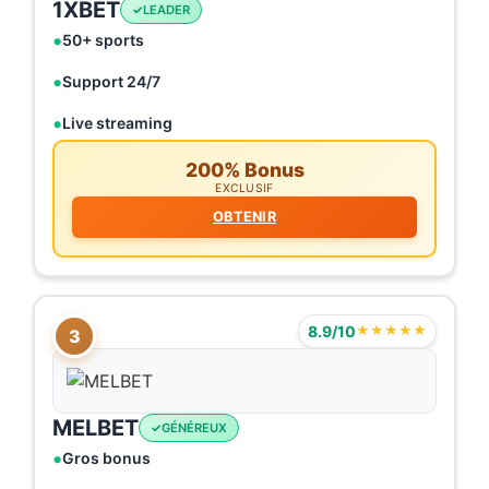
1XBET
LEADER
50+ sports
Support 24/7
Live streaming
200% Bonus
EXCLUSIF
OBTENIR
8.9/10
★★★★★
3
MELBET
GÉNÉREUX
Gros bonus