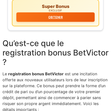
Super Bonus
EXCLUSIF
OBTENIR
Qu’est-ce que le
registration bonus BetVictor
?
Le
registration bonus BetVictor
est une incitation
offerte aux nouveaux utilisateurs lors de leur inscription
sur la plateforme. Ce bonus peut prendre la forme d’un
crédit de pari ou d’un pourcentage de votre premier
dépôt, permettant ainsi de commencer à parier sans
risquer son propre argent immédiatement. Voici les
détails importants :