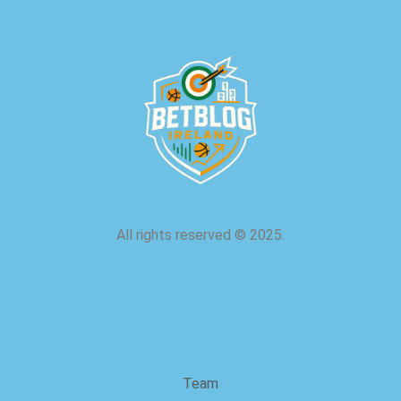
All rights reserved
©
2025.
about us
Team