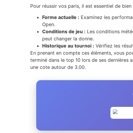
Pour réussir vos paris, il est essentiel de bie
Forme actuelle :
Examinez les performanc
Open.
Conditions de jeu :
Les conditions météor
peut changer la donne.
Historique au tournoi :
Vérifiez les résu
En prenant en compte ces éléments, vous pou
terminé dans le top 10 lors de ses dernières a
une cote autour de 3.00.