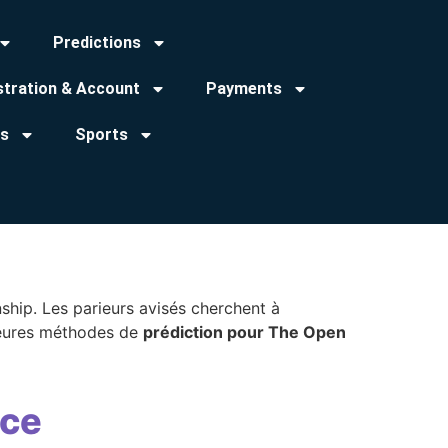
Predictions
stration & Account
Payments
es
Sports
ship. Les parieurs avisés cherchent à
illeures méthodes de
prédiction pour The Open
nce