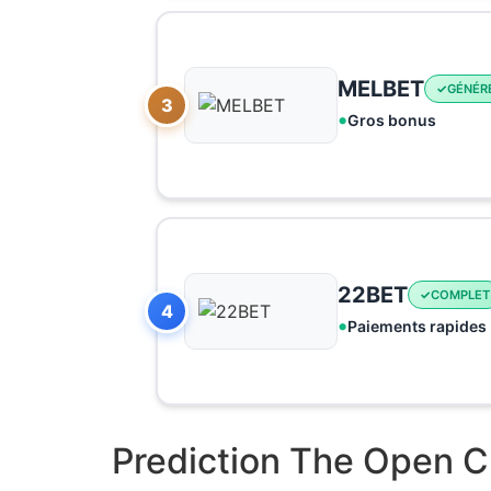
MELBET
GÉNÉR
3
Gros bonus
22BET
COMPLET
4
Paiements rapides
Prediction The Open C