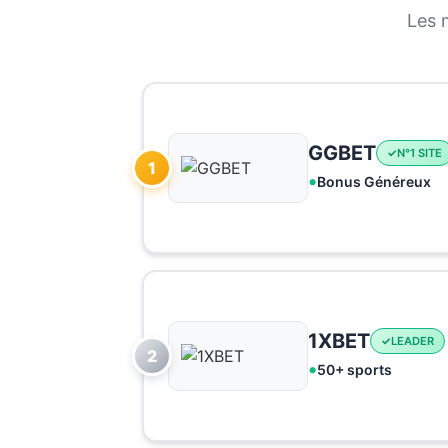
Les 
GGBET
N°1 SITE
1
Bonus Généreux
1XBET
LEADER
2
50+ sports