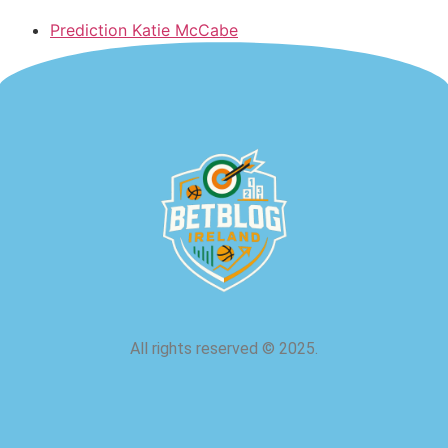
Prediction Katie McCabe
All rights reserved
©
2025.