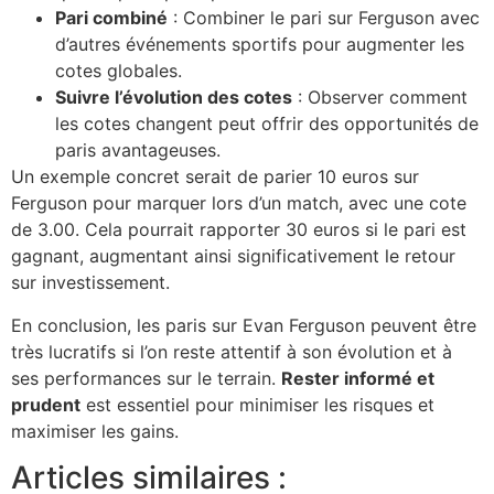
Pari combiné
: Combiner le pari sur Ferguson avec
d’autres événements sportifs pour augmenter les
cotes globales.
Suivre l’évolution des cotes
: Observer comment
les cotes changent peut offrir des opportunités de
paris avantageuses.
Un exemple concret serait de parier 10 euros sur
Ferguson pour marquer lors d’un match, avec une cote
de 3.00. Cela pourrait rapporter 30 euros si le pari est
gagnant, augmentant ainsi significativement le retour
sur investissement.
En conclusion, les paris sur Evan Ferguson peuvent être
très lucratifs si l’on reste attentif à son évolution et à
ses performances sur le terrain.
Rester informé et
prudent
est essentiel pour minimiser les risques et
maximiser les gains.
Articles similaires :