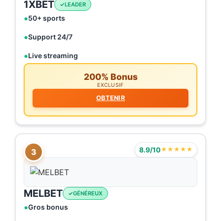
1XBET
LEADER
50+ sports
Support 24/7
Live streaming
200% Bonus
EXCLUSIF
OBTENIR
8.9/10
★★★★★
3
MELBET
GÉNÉREUX
Gros bonus