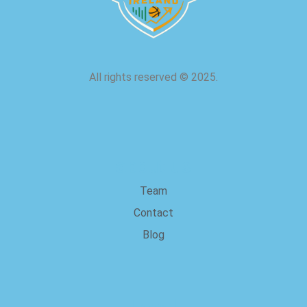
All rights reserved
©
2025.
about us
Team
Contact
Blog