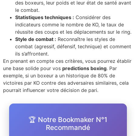
des boxeurs, leur poids et leur état de santé avant
le combat.
Statistiques techniques :
Considérer des
indicateurs comme le nombre de KO, le taux de
réussite des coups et les déplacements sur le ring.
Style de combat :
Reconnaître les styles de
combat (agressif, défensif, technique) et comment
ils s’affrontent.
En prenant en compte ces critères, vous pourrez établir
une base solide pour vos
predictions boxing
. Par
exemple, si un boxeur a un historique de 80% de
victoires par KO contre des adversaires similaires, cela
pourrait influencer votre décision de pari.
🏆 Notre Bookmaker N°1
Recommandé