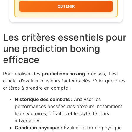
OBTENIR
Les critères essentiels pour
une prediction boxing
efficace
Pour réaliser des
predictions boxing
précises, il est
crucial d’évaluer plusieurs facteurs clés. Voici quelques
critères à prendre en compte :
Historique des combats :
Analyser les
performances passées des boxeurs, notamment
leurs victoires, défaites et le style de leurs
adversaires.
Condition physique :
Évaluer la forme physique