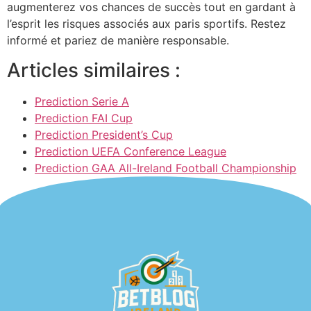
augmenterez vos chances de succès tout en gardant à
l’esprit les risques associés aux paris sportifs. Restez
informé et pariez de manière responsable.
Articles similaires :
Prediction Serie A
Prediction FAI Cup
Prediction President’s Cup
Prediction UEFA Conference League
Prediction GAA All-Ireland Football Championship