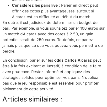
Considérez les paris live :
Parier en direct peut
offrir des cotes plus avantageuses, surtout si
Alcaraz est en difficulté au début du match.
En outre, il est judicieux de déterminer un budget de
pari. Par exemple, si vous souhaitez parier 100 euros sur
un match d’Alcaraz avec des cotes à 2.50, un gain
potentiel serait de 250 euros. Toutefois, ne pariez
jamais plus que ce que vous pouvez vous permettre de
perdre.
En conclusion, parier sur les
odds Carlos Alcaraz
peut
être à la fois excitant et lucratif, à condition de le faire
avec prudence. Restez informé et appliquez des
stratégies solides pour optimiser vos paris. N’oubliez
pas que le jeu responsable est essentiel pour profiter
pleinement de cette activité.
Articles similaires :