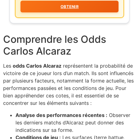
OBTENIR
Comprendre les Odds
Carlos Alcaraz
Les
odds Carlos Alcaraz
représentent la probabilité de
victoire de ce joueur lors d’un match. Ils sont influencés
par plusieurs facteurs, notamment la forme actuelle, les
performances passées et les conditions de jeu. Pour
bien appréhender ces cotes, il est essentiel de se
concentrer sur les éléments suivants :
Analyse des performances récentes :
Observer
les derniers matchs d’Alcaraz peut donner des
indications sur sa forme.
Conditions de jeu :
Les surfaces (terre battue,