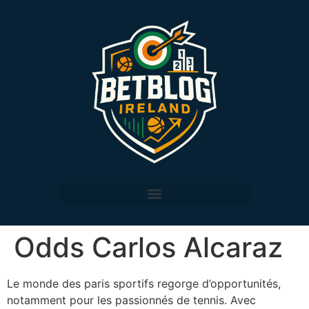
Odds Carlos Alcaraz
Le monde des paris sportifs regorge d’opportunités,
notamment pour les passionnés de tennis. Avec