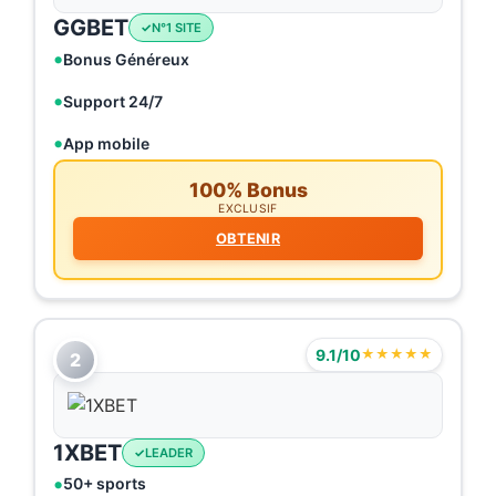
GGBET
N°1 SITE
Bonus Généreux
Support 24/7
App mobile
100% Bonus
EXCLUSIF
OBTENIR
9.1/10
★★★★★
2
1XBET
LEADER
50+ sports