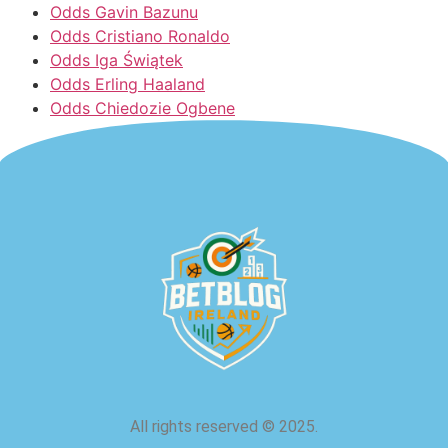
Odds Gavin Bazunu
Odds Cristiano Ronaldo
Odds Iga Świątek
Odds Erling Haaland
Odds Chiedozie Ogbene
All rights reserved
©
2025.