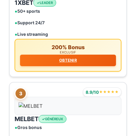
1XBET
LEADER
50+ sports
Support 24/7
Live streaming
200% Bonus
EXCLUSIF
OBTENIR
8.9/10
★★★★★
3
MELBET
GÉNÉREUX
Gros bonus