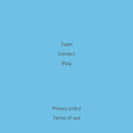
about us
Team
Contact
Blog
Legal
Privacy policy
Terms of use