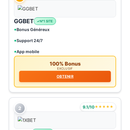
GGBET
N°1 SITE
Bonus Généreux
Support 24/7
App mobile
100% Bonus
EXCLUSIF
OBTENIR
9.1/10
★★★★★
2