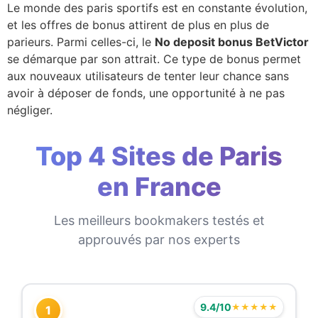
Le monde des paris sportifs est en constante évolution,
et les offres de bonus attirent de plus en plus de
parieurs. Parmi celles-ci, le
No deposit bonus BetVictor
se démarque par son attrait. Ce type de bonus permet
aux nouveaux utilisateurs de tenter leur chance sans
avoir à déposer de fonds, une opportunité à ne pas
négliger.
Top 4 Sites de Paris
en France
Les meilleurs bookmakers testés et
approuvés par nos experts
9.4/10
★★★★★
1