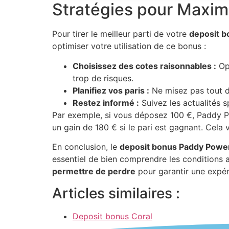
Stratégies pour Maxim
Pour tirer le meilleur parti de votre
deposit 
optimiser votre utilisation de ce bonus :
Choisissez des cotes raisonnables :
Opt
trop de risques.
Planifiez vos paris :
Ne misez pas tout d’
Restez informé :
Suivez les actualités s
Par exemple, si vous déposez 100 €, Paddy Pow
un gain de 180 € si le pari est gagnant. Cela
En conclusion, le
deposit bonus Paddy Powe
essentiel de bien comprendre les conditions 
permettre de perdre
pour garantir une expér
Articles similaires :
Deposit bonus Coral