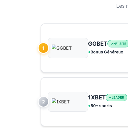
Les 
GGBET
N°1 SITE
1
Bonus Généreux
1XBET
LEADER
2
50+ sports