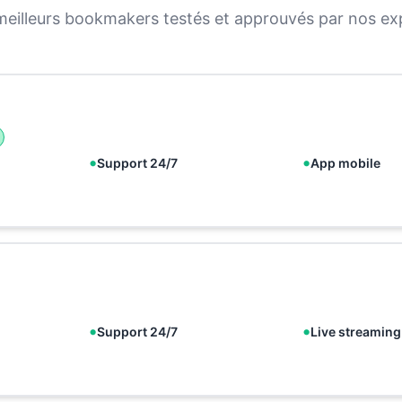
meilleurs bookmakers testés et approuvés par nos ex
Support 24/7
App mobile
Support 24/7
Live streaming