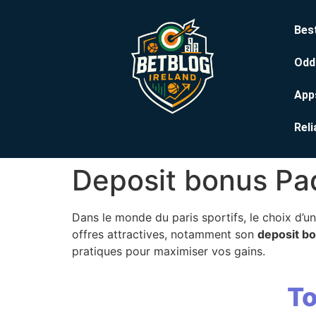
Best
Odd
App
Reli
Deposit bonus P
Dans le monde du paris sportifs, le choix d’u
offres attractives, notamment son
deposit b
pratiques pour maximiser vos gains.
To