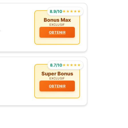
8.9/10
★★★★★
Bonus Max
EXCLUSIF
y
OBTENIR
8.7/10
★★★★★
Super Bonus
EXCLUSIF
OBTENIR