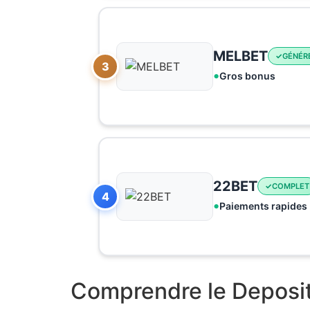
MELBET
GÉNÉR
3
Gros bonus
22BET
COMPLET
4
Paiements rapides
Comprendre le Deposi