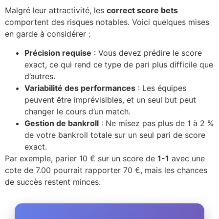
Malgré leur attractivité, les
correct score bets
comportent des risques notables. Voici quelques mises
en garde à considérer :
Précision requise
: Vous devez prédire le score
exact, ce qui rend ce type de pari plus difficile que
d’autres.
Variabilité des performances
: Les équipes
peuvent être imprévisibles, et un seul but peut
changer le cours d’un match.
Gestion de bankroll
: Ne misez pas plus de 1 à 2 %
de votre bankroll totale sur un seul pari de score
exact.
Par exemple, parier 10 € sur un score de
1-1
avec une
cote de 7.00 pourrait rapporter 70 €, mais les chances
de succès restent minces.