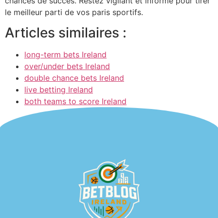
chances de succès. Restez vigilant et informé pour tirer
le meilleur parti de vos paris sportifs.
Articles similaires :
long-term bets Ireland
over/under bets Ireland
double chance bets Ireland
live betting Ireland
both teams to score Ireland