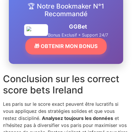
🏆 Notre Bookmaker N°1
Recommandé
GGBet
Bonus Exclusif + Support 24/7
🎁 OBTENIR MON BONUS
Conclusion sur les correct
score bets Ireland
Les paris sur le score exact peuvent être lucratifs si
vous appliquez des stratégies solides et que vous
restez discipliné.
Analysez toujours les données
et
n’hésitez pas à diversifier vos paris pour maximiser vos