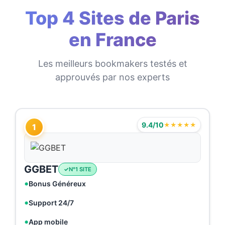
Top 4 Sites de Paris
en France
Les meilleurs bookmakers testés et
approuvés par nos experts
9.4/10
★★★★★
1
GGBET
N°1 SITE
Bonus Généreux
Support 24/7
App mobile