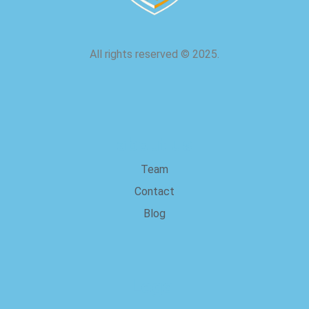
All rights reserved
©
2025.
about us
Team
Contact
Blog
Legal