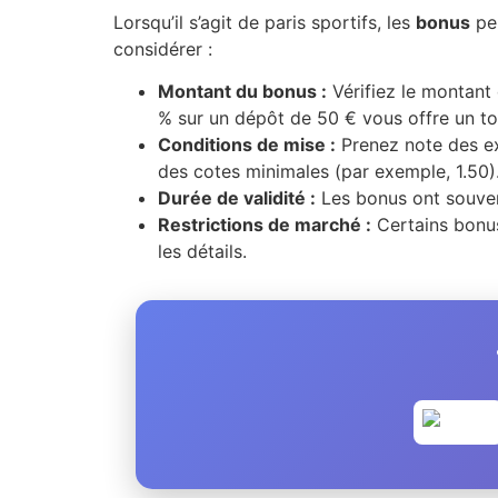
Lorsqu’il s’agit de paris sportifs, les
bonus
peu
considérer :
Montant du bonus :
Vérifiez le montant
% sur un dépôt de 50 € vous offre un tot
Conditions de mise :
Prenez note des ex
des cotes minimales (par exemple, 1.50)
Durée de validité :
Les bonus ont souvent
Restrictions de marché :
Certains bonus
les détails.