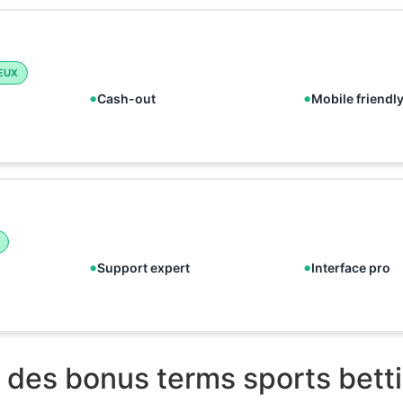
EUX
Cash-out
Mobile friendl
Support expert
Interface pro
 des bonus terms sports betti