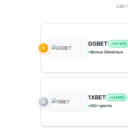
Les 
GGBET
N°1 SITE
1
Bonus Généreux
1XBET
LEADER
2
50+ sports