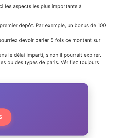
ci les aspects les plus importants à
premier dépôt. Par exemple, un bonus de 100
urriez devoir parier 5 fois ce montant sur
le délai imparti, sinon il pourrait expirer.
s ou des types de paris. Vérifiez toujours
S