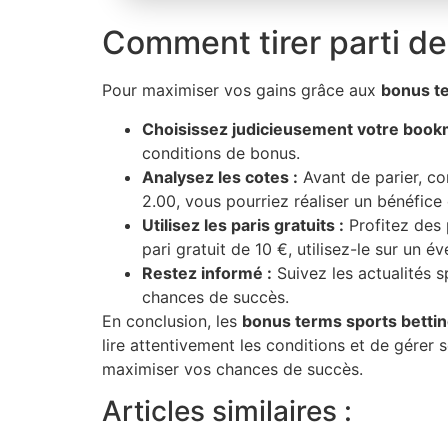
Comment tirer parti de
Pour maximiser vos gains grâce aux
bonus te
Choisissez judicieusement votre book
conditions de bonus.
Analysez les cotes :
Avant de parier, co
2.00, vous pourriez réaliser un bénéfice
Utilisez les paris gratuits :
Profitez des 
pari gratuit de 10 €, utilisez-le sur un
Restez informé :
Suivez les actualités 
chances de succès.
En conclusion, les
bonus terms sports bettin
lire attentivement les conditions et de gérer
maximiser vos chances de succès.
Articles similaires :