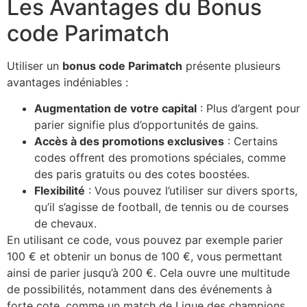
Les Avantages du Bonus
code Parimatch
Utiliser un
bonus code Parimatch
présente plusieurs
avantages indéniables :
Augmentation de votre capital
: Plus d’argent pour
parier signifie plus d’opportunités de gains.
Accès à des promotions exclusives
: Certains
codes offrent des promotions spéciales, comme
des paris gratuits ou des cotes boostées.
Flexibilité
: Vous pouvez l’utiliser sur divers sports,
qu’il s’agisse de football, de tennis ou de courses
de chevaux.
En utilisant ce code, vous pouvez par exemple parier
100 € et obtenir un bonus de 100 €, vous permettant
ainsi de parier jusqu’à 200 €. Cela ouvre une multitude
de possibilités, notamment dans des événements à
forte cote, comme un match de Ligue des champions