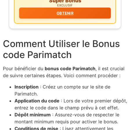
Super Bonus
EXCLUSIF
OBTENIR
Comment Utiliser le Bonus
code Parimatch
Pour bénéficier du
bonus code Parimatch
, il est crucial
de suivre certaines étapes. Voici comment procéder :
Inscription
: Créez un compte sur le site de
Parimatch.
Application du code
: Lors de votre premier dépôt,
entrez le code dans le champ prévu à cet effet.
Dépôt minimum
: Assurez-vous de respecter le
montant minimum requis pour activer le bonus.
Conditions de mise
: Lisez attentivement les