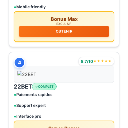
Mobile friendly
Bonus Max
EXCLUSIF
OBTENIR
8.7/10
★★★★★
4
22BET
COMPLET
Paiements rapides
Support expert
Interface pro