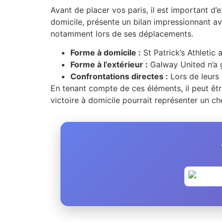
Avant de placer vos paris, il est important d’
domicile, présente un bilan impressionnant a
notamment lors de ses déplacements.
Forme à domicile :
St Patrick’s Athletic
Forme à l’extérieur :
Galway United n’a g
Confrontations directes :
Lors de leurs 
En tenant compte de ces éléments, il peut être
victoire à domicile pourrait représenter un ch