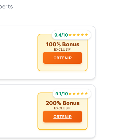
perts
9.4/10
★★★★★
100% Bonus
EXCLUSIF
OBTENIR
9.1/10
★★★★★
200% Bonus
EXCLUSIF
OBTENIR