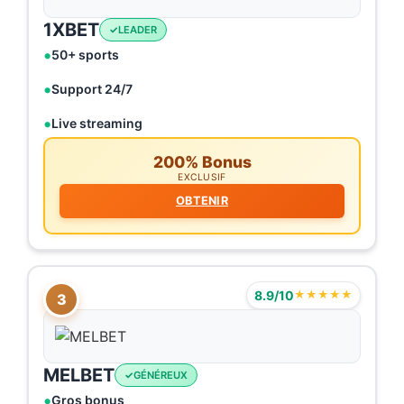
1XBET
LEADER
50+ sports
Support 24/7
Live streaming
200% Bonus
EXCLUSIF
OBTENIR
8.9/10
★★★★★
3
MELBET
GÉNÉREUX
Gros bonus