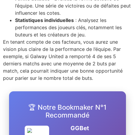
l’équipe. Une série de victoires ou de défaites peut
influencer les cotes.
Statistiques individuelles
: Analysez les
performances des joueurs clés, notamment les
buteurs et les créateurs de jeu.
En tenant compte de ces facteurs, vous aurez une
vision plus claire de la performance de l’équipe. Par
exemple, si Galway United a remporté 4 de ses 5
derniers matchs avec une moyenne de 2 buts par
match, cela pourrait indiquer une bonne opportunité
pour parier sur le nombre total de buts.
🏆 Notre Bookmaker N°1
Recommandé
GGBet