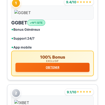
9.4/10
★★★★★
1
GGBET
N°1 SITE
Bonus Généreux
Support 24/7
App mobile
100% Bonus
EXCLUSIF
OBTENIR
9.1/10
★★★★★
2