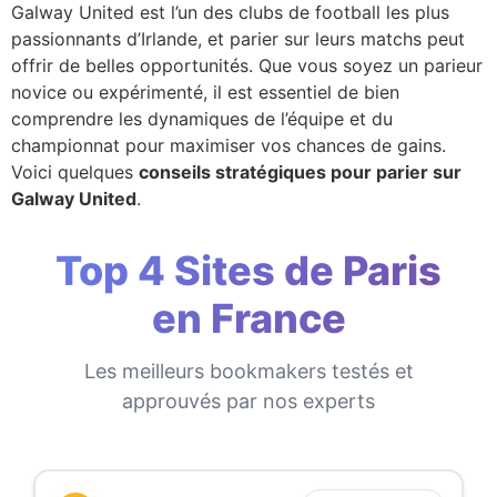
Galway United est l’un des clubs de football les plus
passionnants d’Irlande, et parier sur leurs matchs peut
offrir de belles opportunités. Que vous soyez un parieur
novice ou expérimenté, il est essentiel de bien
comprendre les dynamiques de l’équipe et du
championnat pour maximiser vos chances de gains.
Voici quelques
conseils stratégiques pour parier sur
Galway United
.
Top 4 Sites de Paris
en France
Les meilleurs bookmakers testés et
approuvés par nos experts