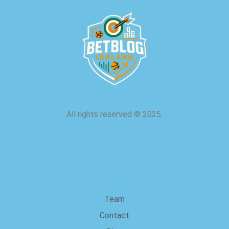
All rights reserved
©
2025.
about us
Team
Contact