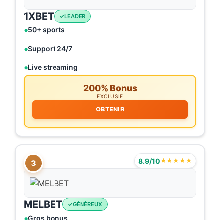
1XBET
LEADER
50+ sports
Support 24/7
Live streaming
200% Bonus
EXCLUSIF
OBTENIR
8.9/10
★★★★★
3
MELBET
GÉNÉREUX
Gros bonus