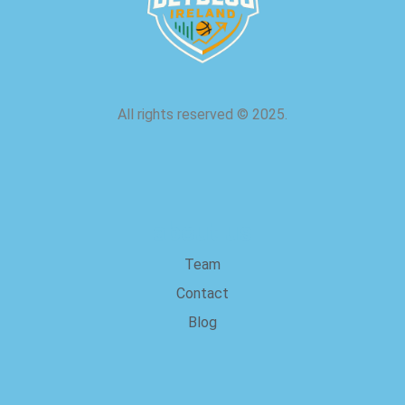
All rights reserved
©
2025.
about us
Team
Contact
Blog