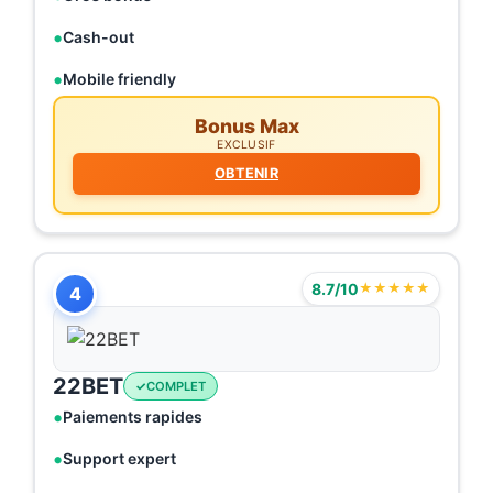
Cash-out
Mobile friendly
Bonus Max
EXCLUSIF
OBTENIR
8.7/10
★★★★★
4
22BET
COMPLET
Paiements rapides
Support expert