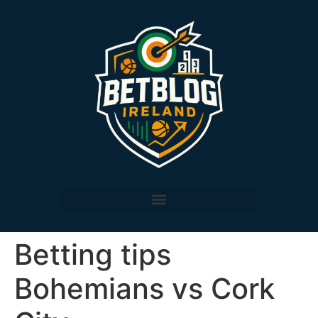
Betting tips
Bohemians vs Cork