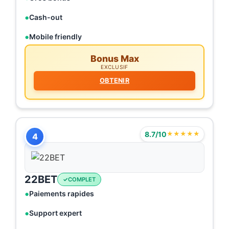
Cash-out
Mobile friendly
Bonus Max
EXCLUSIF
OBTENIR
8.7/10
★★★★★
4
22BET
COMPLET
Paiements rapides
Support expert