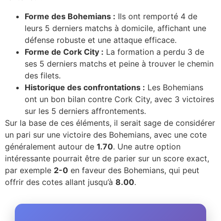
Forme des Bohemians :
Ils ont remporté 4 de
leurs 5 derniers matchs à domicile, affichant une
défense robuste et une attaque efficace.
Forme de Cork City :
La formation a perdu 3 de
ses 5 derniers matchs et peine à trouver le chemin
des filets.
Historique des confrontations :
Les Bohemians
ont un bon bilan contre Cork City, avec 3 victoires
sur les 5 derniers affrontements.
Sur la base de ces éléments, il serait sage de considérer
un pari sur une victoire des Bohemians, avec une cote
généralement autour de
1.70
. Une autre option
intéressante pourrait être de parier sur un score exact,
par exemple
2-0
en faveur des Bohemians, qui peut
offrir des cotes allant jusqu’à
8.00
.