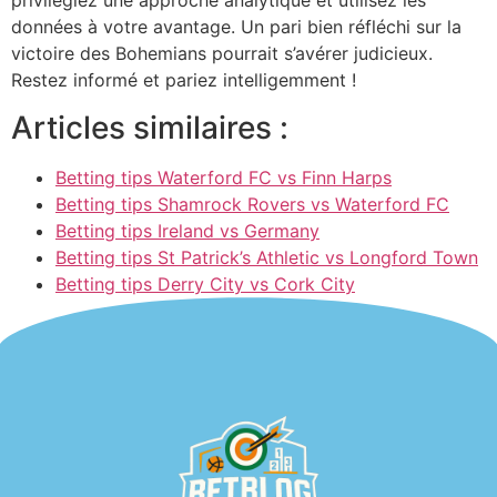
privilégiez une approche analytique et utilisez les
données à votre avantage. Un pari bien réfléchi sur la
victoire des Bohemians pourrait s’avérer judicieux.
Restez informé et pariez intelligemment !
Articles similaires :
Betting tips Waterford FC vs Finn Harps
Betting tips Shamrock Rovers vs Waterford FC
Betting tips Ireland vs Germany
Betting tips St Patrick’s Athletic vs Longford Town
Betting tips Derry City vs Cork City