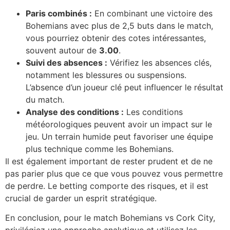
Paris combinés :
En combinant une victoire des
Bohemians avec plus de 2,5 buts dans le match,
vous pourriez obtenir des cotes intéressantes,
souvent autour de
3.00
.
Suivi des absences :
Vérifiez les absences clés,
notamment les blessures ou suspensions.
L’absence d’un joueur clé peut influencer le résultat
du match.
Analyse des conditions :
Les conditions
météorologiques peuvent avoir un impact sur le
jeu. Un terrain humide peut favoriser une équipe
plus technique comme les Bohemians.
Il est également important de rester prudent et de ne
pas parier plus que ce que vous pouvez vous permettre
de perdre. Le betting comporte des risques, et il est
crucial de garder un esprit stratégique.
En conclusion, pour le match Bohemians vs Cork City,