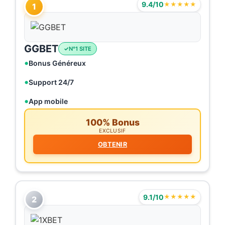
9.4/10
★★★★★
1
GGBET
N°1 SITE
Bonus Généreux
Support 24/7
App mobile
100% Bonus
EXCLUSIF
OBTENIR
9.1/10
★★★★★
2