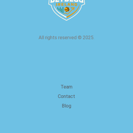
All rights reserved
©
2025.
about us
Team
Contact
Blog