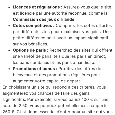
Licences et régulations :
Assurez-vous que le site
est licencié par une autorité reconnue, comme la
Commission des jeux d’Irlande
.
Cotes compétitives :
Comparez les cotes offertes
par différents sites pour maximiser vos gains. Une
petite différence peut avoir un impact significatif
sur vos bénéfices.
Options de paris :
Recherchez des sites qui offrent
une variété de paris, tels que les paris en direct,
les paris combinés et les paris à handicap.
Promotions et bonus :
Profitez des offres de
bienvenue et des promotions régulières pour
augmenter votre capital de départ.
En choisissant un site qui répond à ces critères, vous
augmenterez vos chances de faire des gains
significatifs. Par exemple, si vous pariez 100 € sur une
cote de 2.50, vous pourriez potentiellement remporter
250 €. C’est donc essentiel d’opter pour un site qui vous