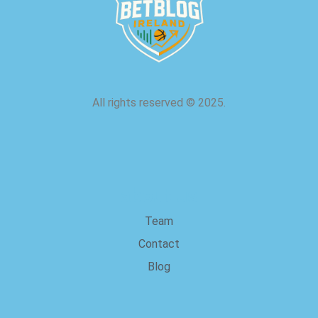
All rights reserved
©
2025.
about us
Team
Contact
Blog