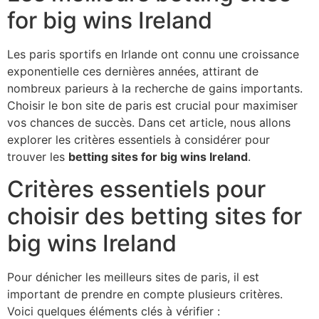
for big wins Ireland
Les paris sportifs en Irlande ont connu une croissance
exponentielle ces dernières années, attirant de
nombreux parieurs à la recherche de gains importants.
Choisir le bon site de paris est crucial pour maximiser
vos chances de succès. Dans cet article, nous allons
explorer les critères essentiels à considérer pour
trouver les
betting sites for big wins Ireland
.
Critères essentiels pour
choisir des betting sites for
big wins Ireland
Pour dénicher les meilleurs sites de paris, il est
important de prendre en compte plusieurs critères.
Voici quelques éléments clés à vérifier :