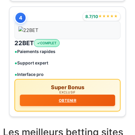
8.7/10
★★★★★
4
22BET
COMPLET
Paiements rapides
Support expert
Interface pro
Super Bonus
EXCLUSIF
OBTENIR
Les meilleurs betting sites