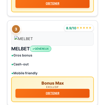
OBTENIR
8.9/10
★★★★★
3
MELBET
GÉNÉREUX
Gros bonus
Cash-out
Mobile friendly
Bonus Max
EXCLUSIF
OBTENIR