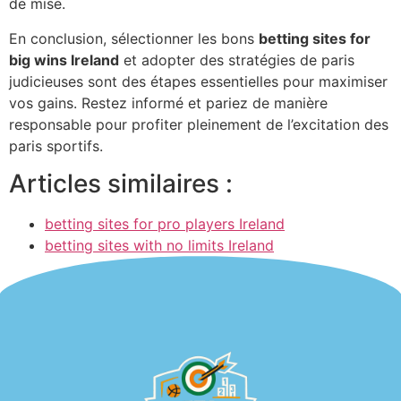
de mise.
En conclusion, sélectionner les bons
betting sites for
big wins Ireland
et adopter des stratégies de paris
judicieuses sont des étapes essentielles pour maximiser
vos gains. Restez informé et pariez de manière
responsable pour profiter pleinement de l’excitation des
paris sportifs.
Articles similaires :
betting sites for pro players Ireland
betting sites with no limits Ireland